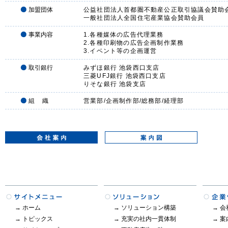
加盟団体
公益社団法人首都圏不動産公正取引協議会賛助
一般社団法人全国住宅産業協会賛助会員
事業内容
1.各種媒体の広告代理業務
2.各種印刷物の広告企画制作業務
3.イベント等の企画運営
取引銀行
みずほ銀行 池袋西口支店
三菱UFJ銀行 池袋西口支店
りそな銀行 池袋支店
組 織
営業部/企画制作部/総務部/経理部
→
ホーム
→
ソリューション構築
→
会
→
トピックス
→
充実の社内一貫体制
→
案